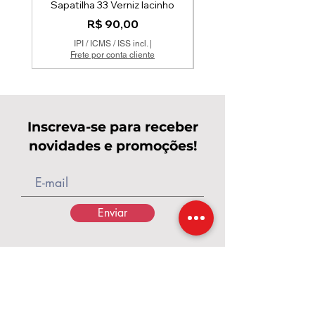
Sapatilha 33 Verniz lacinho
Preço
R$ 90,00
IPI / ICMS / ISS incl.
|
Frete por conta cliente
Inscreva-se para receber
novidades e promoções!
Enviar
Calçados Pés de Rainha