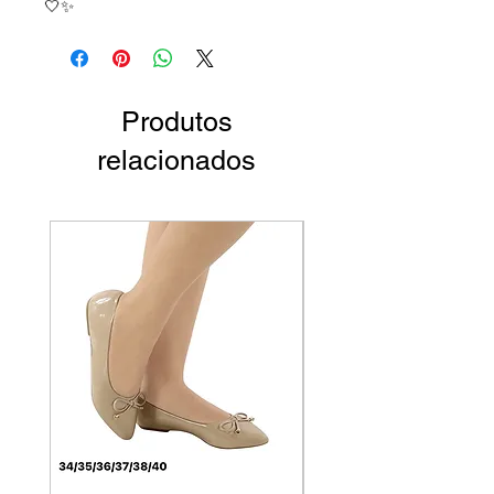
🤍✨
Produtos
relacionados
Par Único