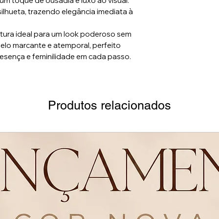
um toque de ousadia e luxo ao visual.
 silhueta, trazendo elegância imediata à
ltura ideal para um look poderoso sem
elo marcante e atemporal, perfeito
presença e feminilidade em cada passo.
Produtos relacionados