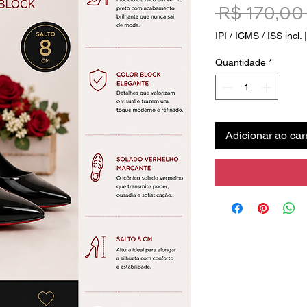
 R$ 170,00 
IPI / ICMS / ISS incl.
Quantidade
*
Adicionar ao car