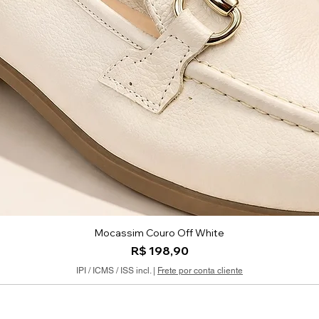
Mocassim Couro Off White
Visualização rápida
Preço
R$ 198,90
IPI / ICMS / ISS incl.
|
Frete por conta cliente