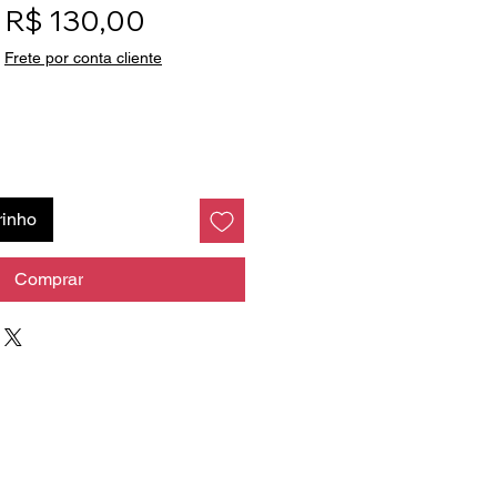
Preço normal
Preço promocional
R$ 130,00
|
Frete por conta cliente
rinho
Comprar