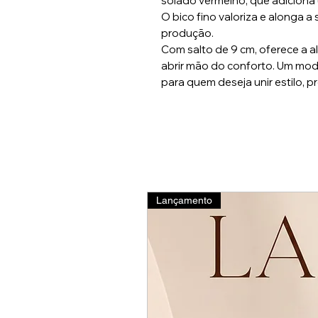
solado vermelho, que adiciona 
O bico fino valoriza e alonga a
produção.
Com salto de 9 cm, oferece a a
abrir mão do conforto. Um mod
para quem deseja unir estilo, 
Lançamento