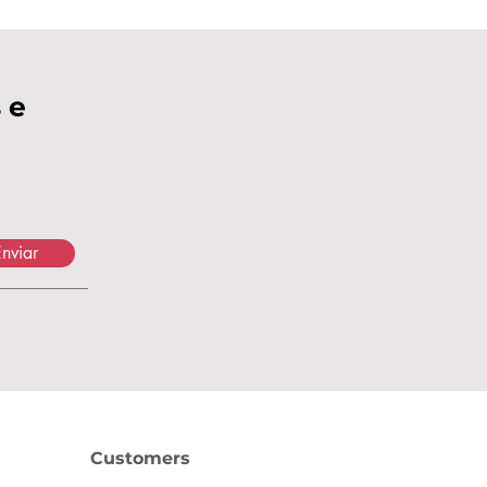
 e
nviar
Customers