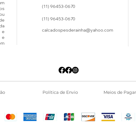
um
(11) 96453-0670
os
ou
(11) 96453-0670
de
ada
calcadospesderainha@yahoo.com
 e
 e
om
ção
Política de Envio
Meios de Paga