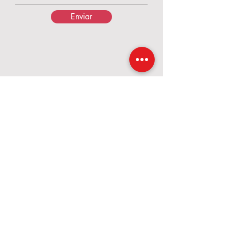
Enviar
Calçados Pés de Rainha
A Pés de Rainha nasceu em 2017, em um
momento de grandes desafios,
transformados em fé, coragem e
propósito. O que começou com poucos
pares de calçados e o apoio de amigas
cresceu e se tornou uma marca dedicada a
valorizar cada mulher. Criamos calçados e
acessórios que unem conforto, qualidade
e beleza, para que cada passo seja vivido
com confiança — como uma verdadeira
rainha.
Contatos