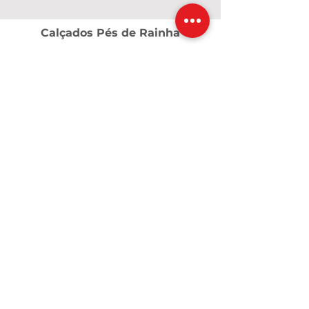
Calçados Pés de Rainha
A Pés de Rainha nasceu em 2017, em um
momento de grandes desafios,
transformados em fé, coragem e
propósito. O que começou com poucos
pares de calçados e o apoio de amigas
cresceu e se tornou uma marca dedicada a
valorizar cada mulher. Criamos calçados e
acessórios que unem conforto, qualidade
e beleza, para que cada passo seja vivido
com confiança — como uma verdadeira
rainha.
Contatos
calcadospesderainha@yahoo.com
Customers