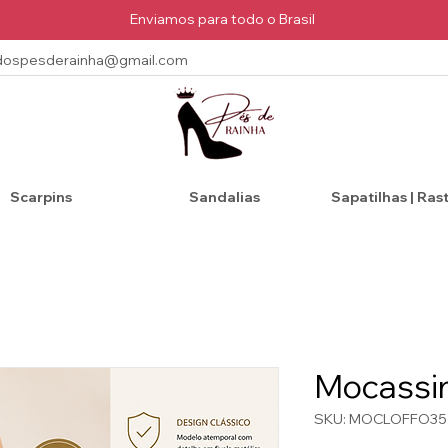
Enviamos para todo o Brasil
dospesderainha@gmail.com
Scarpins
Sandalias
Sapatilhas | Ras
Mocassim
SKU: MOCLOFFO35