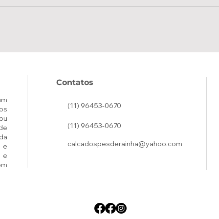
Contatos
um
(11) 96453-0670
os
ou
(11) 96453-0670
de
ada
calcadospesderainha@yahoo.com
 e
 e
om