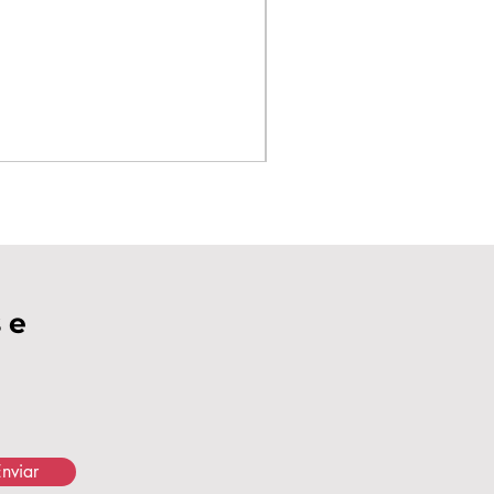
 e
nviar