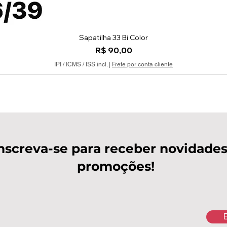
Sapatilha 33 Bi Color
Visualização rápida
Preço
R$ 90,00
IPI / ICMS / ISS incl.
|
Frete por conta cliente
nscreva-se para receber novidades
promoções!
E