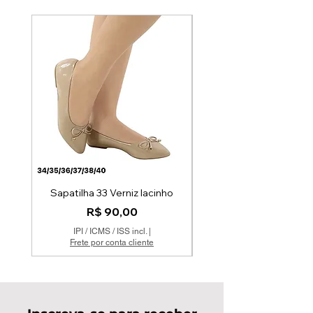
Par Único
Sapatilha 33 Verniz lacinho
Preço
R$ 90,00
IPI / ICMS / ISS incl.
|
Frete por conta cliente