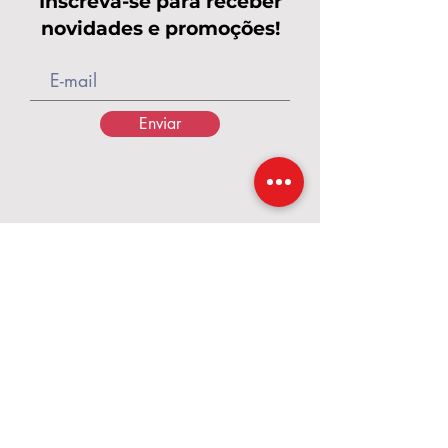
Inscreva-se para receber
novidades e promoções!
Enviar
Calçados Pés de Rainha
A Pés de Rainha nasceu em 2017, em um
momento de grandes desafios,
transformados em fé, coragem e
propósito. O que começou com poucos
pares de calçados e o apoio de amigas
cresceu e se tornou uma marca dedicada a
valorizar cada mulher. Criamos calçados e
acessórios que unem conforto, qualidade
e beleza, para que cada passo seja vivido