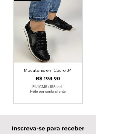
Mocatenis em Couro 34
Scarpin AK Spikes 
Preço
R$ 198,90
IPI / ICMS / ISS incl.
|
Frete por conta cliente
Inscreva-se para receber