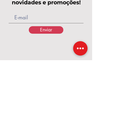
novidades e promoções!
Enviar
Calçados Pés de Rainha
A Pés de Rainha nasceu em 2017, em um
momento de grandes desafios,
transformados em fé, coragem e
propósito. O que começou com poucos
pares de calçados e o apoio de amigas
cresceu e se tornou uma marca dedicada a
valorizar cada mulher. Criamos calçados e
acessórios que unem conforto, qualidade
e beleza, para que cada passo seja vivido
com confiança — como uma verdadeira