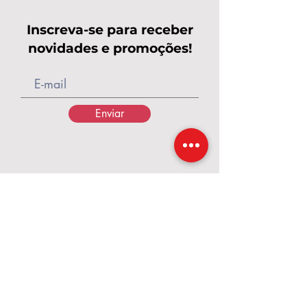
Inscreva-se para receber
novidades e promoções!
Enviar
Calçados Pés de Rainha
A Pés de Rainha nasceu em 2017, em um
momento de grandes desafios,
transformados em fé, coragem e
propósito. O que começou com poucos
pares de calçados e o apoio de amigas
cresceu e se tornou uma marca dedicada a
valorizar cada mulher. Criamos calçados e