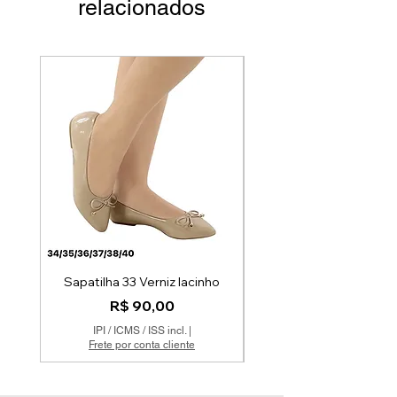
relacionados
Par Único
Sapatilha 33 Verniz lacinho
Preço
R$ 90,00
IPI / ICMS / ISS incl.
|
Frete por conta cliente