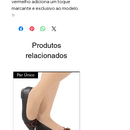
vermelho adiciona um toque
marcante e exclusivo ao modelo.
✨
Produtos
relacionados
Par Único
Lançamento