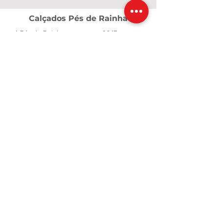
Calçados Pés de Rainha
A Pés de Rainha nasceu em 2017, em um
momento de grandes desafios,
transformados em fé, coragem e
propósito. O que começou com poucos
pares de calçados e o apoio de amigas
cresceu e se tornou uma marca dedicada a
valorizar cada mulher. Criamos calçados e
acessórios que unem conforto, qualidade
e beleza, para que cada passo seja vivido
com confiança — como uma verdadeira
rainha.
Contatos
calcadospesderainha@yahoo.com
Customers
Minha Conta