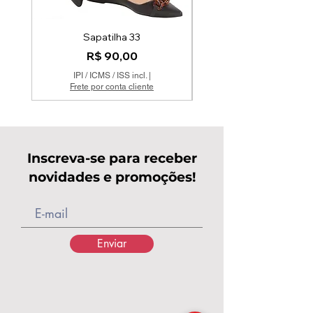
Sapatilha 33
Mocassim Couro Off 
Preço
R$ 90,00
IPI / ICMS / ISS incl.
|
Frete por conta cliente
Inscreva-se para receber
novidades e promoções!
Enviar