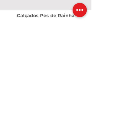
Calçados Pés de Rainha
A Pés de Rainha nasceu em 2017, em um
momento de grandes desafios,
transformados em fé, coragem e
propósito. O que começou com poucos
pares de calçados e o apoio de amigas
cresceu e se tornou uma marca dedicada a
valorizar cada mulher. Criamos calçados e
acessórios que unem conforto, qualidade
e beleza, para que cada passo seja vivido
com confiança — como uma verdadeira
rainha.
Contatos
calcadospesderainha@yahoo.com
Customers