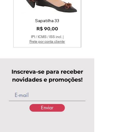
Sapatilha 33
Mocassim Couro Off 
Preço
R$ 90,00
IPI / ICMS / ISS incl.
|
Frete por conta cliente
Inscreva-se para receber
novidades e promoções!
Enviar