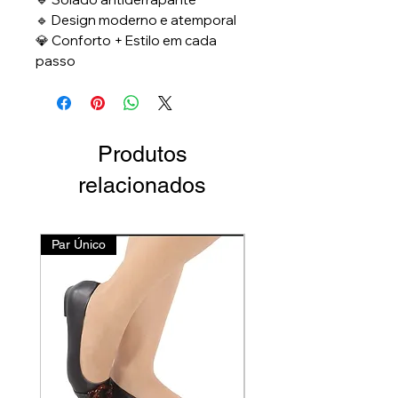
🔹 Design moderno e atemporal
💎 Conforto + Estilo em cada
passo
Produtos
relacionados
Par Único
Lançamento