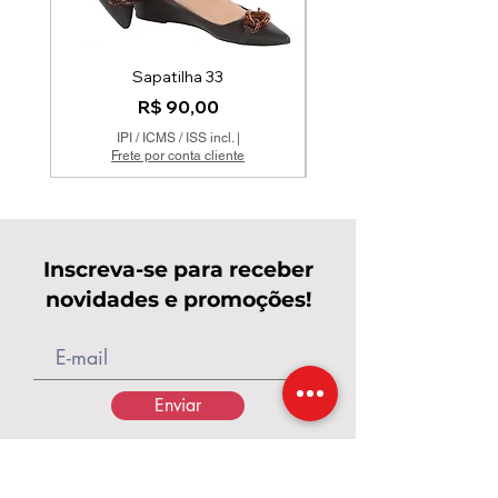
Sapatilha 33
Mocassim Couro Off 
Preço
R$ 90,00
IPI / ICMS / ISS incl.
|
Frete por conta cliente
Inscreva-se para receber
novidades e promoções!
Enviar