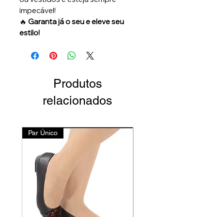
impecável!
🔥
Garanta já o seu e eleve seu
estilo!
Produtos
relacionados
Par Único
Lançamento