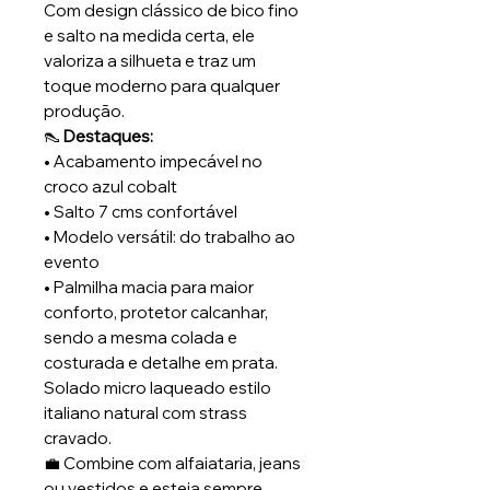
Com design clássico de bico fino
e salto na medida certa, ele
valoriza a silhueta e traz um
toque moderno para qualquer
produção.
👠
Destaques:
• Acabamento impecável no
croco azul cobalt
• Salto 7 cms confortável
• Modelo versátil: do trabalho ao
evento
• Palmilha macia para maior
conforto, protetor calcanhar,
sendo a mesma colada e
costurada e detalhe em prata.
Solado micro laqueado estilo
italiano natural com strass
cravado.
💼 Combine com alfaiataria, jeans
ou vestidos e esteja sempre