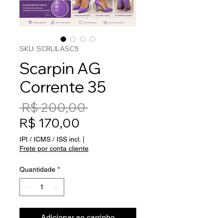
SKU: SCRLILASC5
Scarpin AG
Corrente 35
Preço normal
 R$ 200,00 
Preço promocional
R$ 170,00
IPI / ICMS / ISS incl.
|
Frete por conta cliente
Quantidade
*
Adicionar ao carrinho