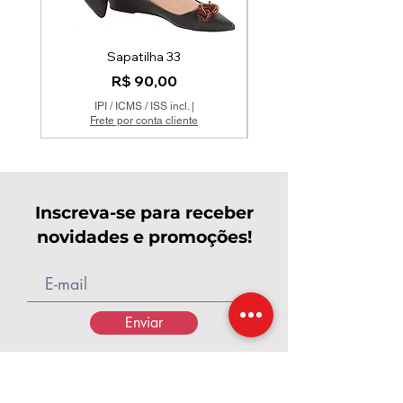
Sapatilha 33
Mocassim Couro Off 
Preço
R$ 90,00
IPI / ICMS / ISS incl.
|
Frete por conta cliente
Inscreva-se para receber
novidades e promoções!
Enviar