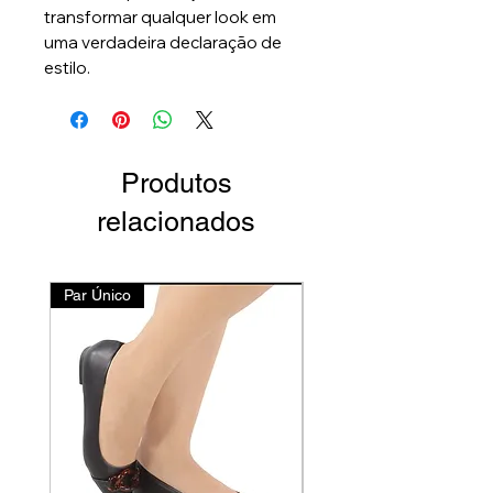
transformar qualquer look em
uma verdadeira declaração de
estilo.
Produtos
relacionados
Par Único
Lançamento