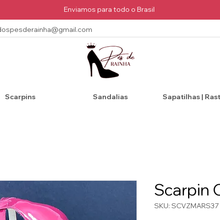
Enviamos para todo o Brasil
dospesderainha@gmail.com
Scarpins
Sandalias
Sapatilhas | Ras
Scarpin 
SKU: SCVZMARS37