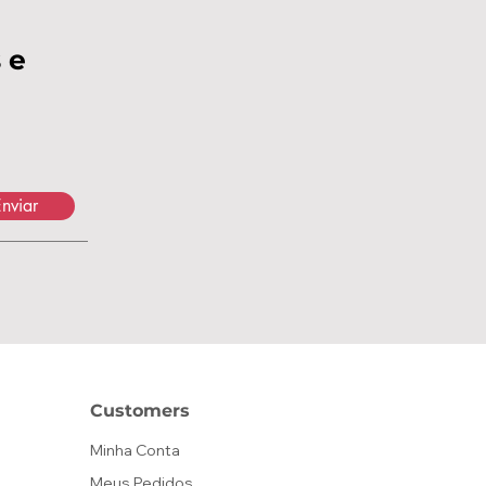
 e
nviar
Customers
Minha Conta
Meus Pedidos