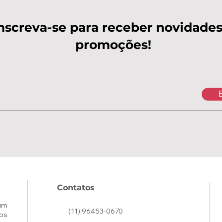
nscreva-se para receber novidades
promoções!
E
Contatos
um
(11) 96453-0670
os