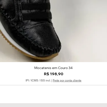
Mocatenis em Couro 34
Visualização rápida
Preço
R$ 198,90
IPI / ICMS / ISS incl.
|
Frete por conta cliente