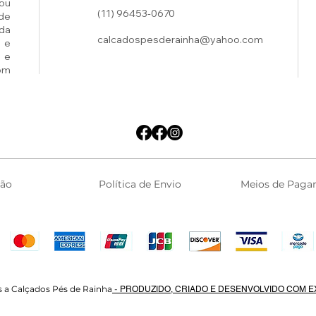
ou
(11) 96453-0670
de
ada
calcadospesderainha@yahoo.com
 e
 e
om
ção
Política de Envio
Meios de Paga
s a Calçados Pés de Rainha
-
PRODUZIDO, CRIADO E DESENVOLVIDO COM E