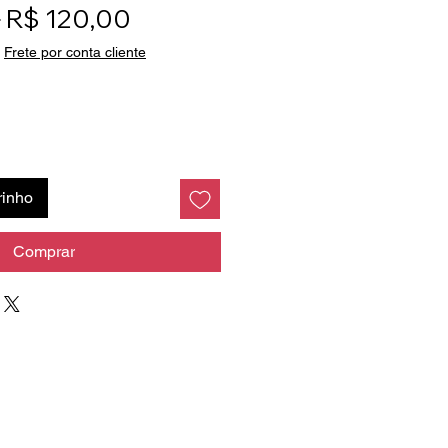
Preço normal
Preço promocional
 
R$ 120,00
|
Frete por conta cliente
rinho
Comprar