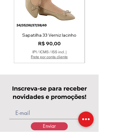
Sapatilha 33 Verniz lacinho
Preço
R$ 90,00
IPI / ICMS / ISS incl.
|
Frete por conta cliente
Inscreva-se para receber
novidades e promoções!
Enviar