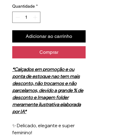
Quantidade
*
Adicionar ao carrinho
Comprar
*Calçados em promoção e ou
ponta de estoque nao tem mais
desconto, não trocamos e não
parcelamos, devido a grande % de
desconto e Imagem folder
meramente ilustrativa elaborada
por IA*
✨ Delicado, elegante e super
feminino!