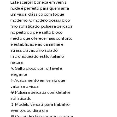
Este scarpin boneca em verniz
nude é perfeito para quem ama
um visual clássico com toque
moderno. O modelo possui bico
fino sofisticado, pulseira delicada
no peito do pé e salto bloco
médio que oferece mais conforto
e estabilidade ao caminhar e
strass cravado no solado
microlaqueado estilo italiano
natural.
👠 Salto bloco confortável e
elegante
✨ Acabamento em verniz que
valoriza o visual
💎 Pulseira delicada com detalhe
sofisticado
🌷 Modelo versátil para trabalho,
eventos ou dia a dia
🤎 Cor nude clássica que combina