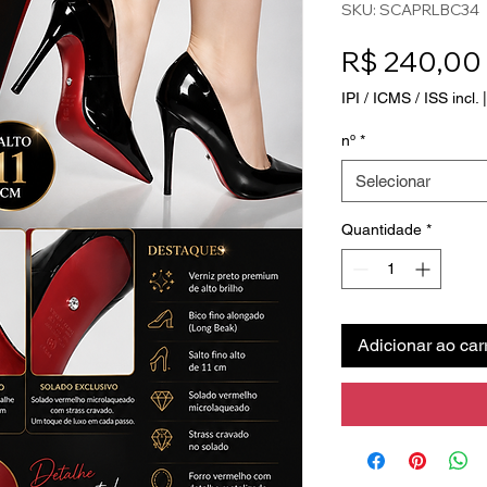
SKU: SCAPRLBC34
R$ 240,00
IPI / ICMS / ISS incl.
nº
*
Selecionar
Quantidade
*
Adicionar ao car