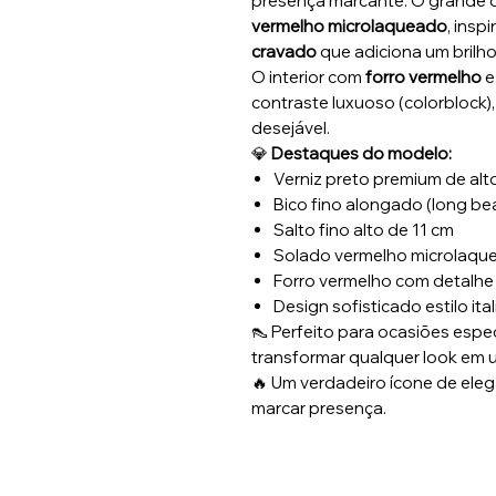
presença marcante. O grande 
vermelho microlaqueado
, insp
cravado
que adiciona um brilho 
O interior com
forro vermelho
e
contraste luxuoso (colorblock)
desejável.
💎
Destaques do modelo:
Verniz preto premium de alto
Bico fino alongado (long be
Salto fino alto de 11 cm
Solado vermelho microlaqu
Forro vermelho com detalhe
Design sofisticado estilo ita
👠 Perfeito para ocasiões espe
transformar qualquer look em
🔥 Um verdadeiro ícone de ele
marcar presença.