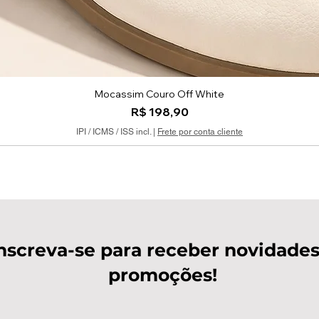
Mocassim Couro Off White
Visualização rápida
Preço
R$ 198,90
IPI / ICMS / ISS incl.
|
Frete por conta cliente
nscreva-se para receber novidades
promoções!