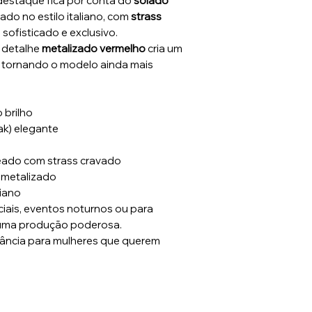
destaque fica por conta do
solado
irado no estilo italiano, com
strass
sofisticado e exclusivo.
 detalhe
metalizado vermelho
cria um
, tornando o modelo ainda mais
 brilho
ak) elegante
eado com strass cravado
 metalizado
liano
ciais, eventos noturnos ou para
 uma produção poderosa.
gância para mulheres que querem