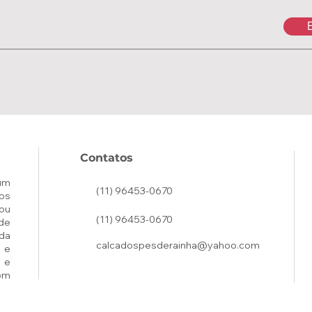
E
Contatos
um
(11) 96453-0670
os
ou
(11) 96453-0670
de
ada
calcadospesderainha@yahoo.com
 e
 e
om