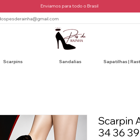
Enviamos para todo o Brasil
dospesderainha@gmail.com
Scarpins
Sandalias
Sapatilhas | Ras
Scarpin 
34 36 39