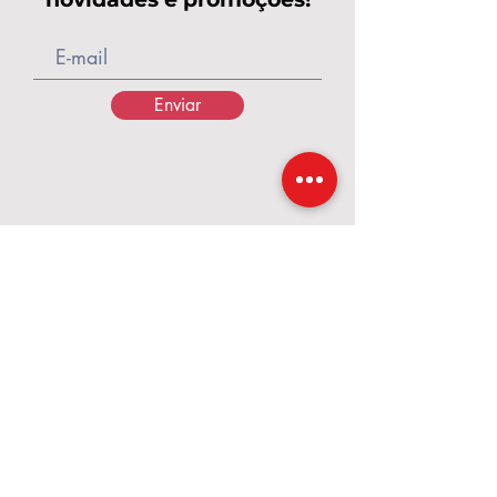
Enviar
Calçados Pés de Rainha
A Pés de Rainha nasceu em 2017, em um
momento de grandes desafios,
transformados em fé, coragem e
propósito. O que começou com poucos
pares de calçados e o apoio de amigas
cresceu e se tornou uma marca dedicada a
valorizar cada mulher. Criamos calçados e
acessórios que unem conforto, qualidade
e beleza, para que cada passo seja vivido
com confiança — como uma verdadeira