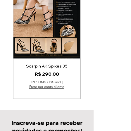
Scarpin AK Spikes 35
cópia de Scarpin Bico 
Preço
R$ 290,00
IPI / ICMS / ISS incl.
|
Frete por conta cliente
Inscreva-se para receber
novidades e promoções!