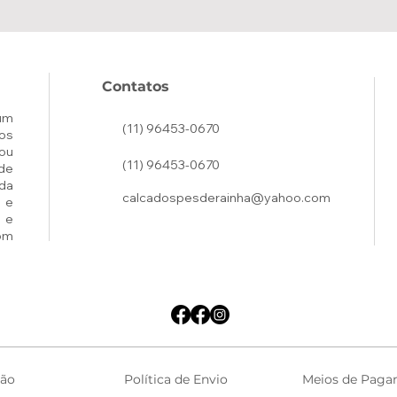
Contatos
um
(11) 96453-0670
os
ou
(11) 96453-0670
de
ada
calcadospesderainha@yahoo.com
 e
 e
om
ção
Política de Envio
Meios de Paga