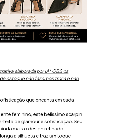
rativa elaborada por IA* OBS os
de estoque não fazemos troca e nao
 Sofisticação que encanta em cada
nte feminino, este belíssimo scarpin
erfeita de glamour e sofisticação. Seu
ainda mais o design refinado,
longa a silhueta e traz um toque