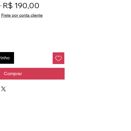
Preço normal
Preço promocional
 
R$ 190,00
|
Frete por conta cliente
rinho
Comprar