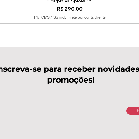
Scarpin AK Spikes 35
Visualização rápida
Preço
R$ 290,00
IPI / ICMS / ISS incl.
|
Frete por conta cliente
nscreva-se para receber novidades
promoções!
E