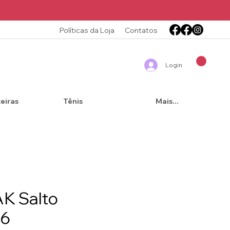
Políticas da Loja
Contatos
Login
teiras
Tênis
Mais...
AK Salto
36