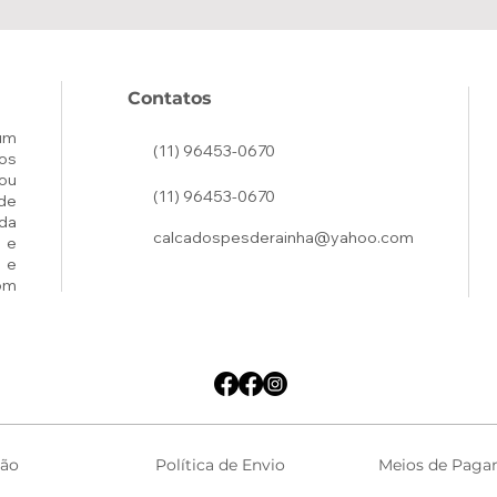
Contatos
um
(11) 96453-0670
os
ou
(11) 96453-0670
de
ada
calcadospesderainha@yahoo.com
 e
 e
om
ção
Política de Envio
Meios de Paga