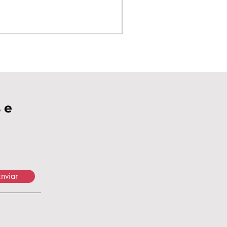
 e
nviar