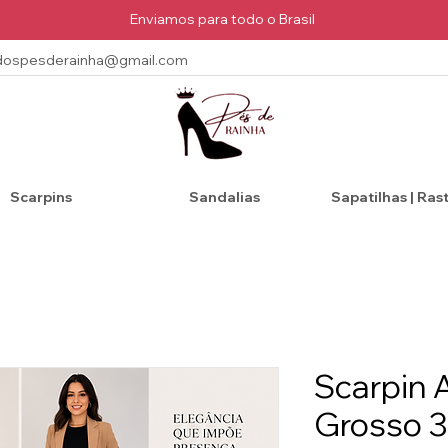
Enviamos para todo o Brasil
dospesderainha@gmail.com
Scarpins
Sandalias
Sapatilhas | Ras
Scarpin 
Grosso 