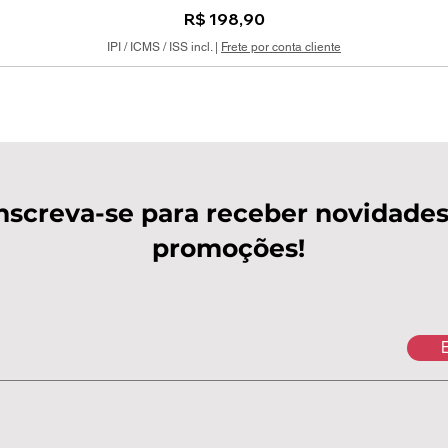
Preço
R$ 198,90
IPI / ICMS / ISS incl.
|
Frete por conta cliente
nscreva-se para receber novidades
promoções!
E