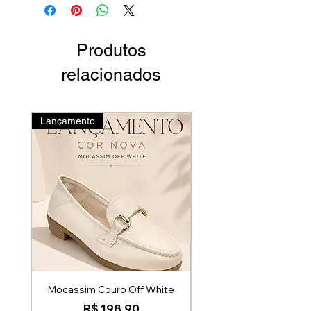
Produtos
relacionados
Lançamento
Novidades
Mocassim Couro Off White
Mocatenis em Couro
Preço
R$ 198,90