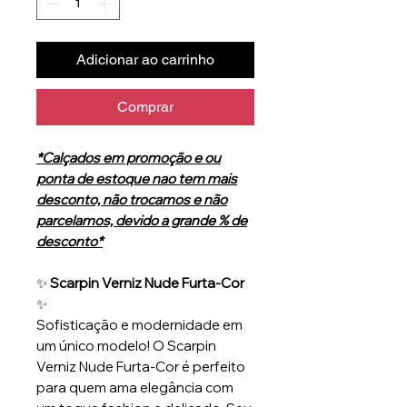
Adicionar ao carrinho
Comprar
*Calçados em promoção e ou
ponta de estoque nao tem mais
desconto, não trocamos e não
parcelamos, devido a grande % de
desconto*
✨
Scarpin Verniz Nude Furta-Cor
✨
Sofisticação e modernidade em
um único modelo! O Scarpin
Verniz Nude Furta-Cor é perfeito
para quem ama elegância com