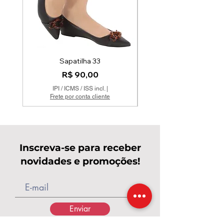
Sapatilha 33
Mocassim Couro Off 
Preço
R$ 90,00
IPI / ICMS / ISS incl.
|
Frete por conta cliente
Inscreva-se para receber
novidades e promoções!
Enviar