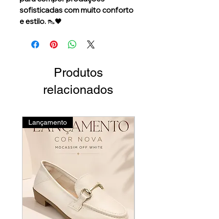
sofisticadas com muito conforto
e estilo.
👠🖤
Produtos
relacionados
Lançamento
Novidades