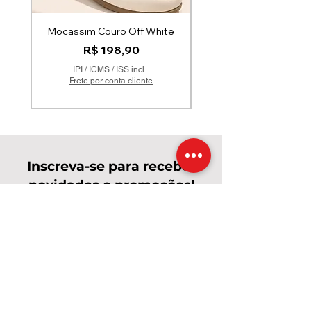
Mocassim Couro Off White
Mocatenis em Couro
Preço
R$ 198,90
IPI / ICMS / ISS incl.
|
Frete por conta cliente
Inscreva-se para receber
novidades e promoções!
Enviar