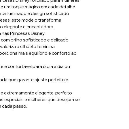
incesas Disney foi criado para mulheres
 e um toque mágico em cada detalhe.
ta iluminado e design sofisticado
cesas, este modelo transforma
o elegante e encantadora.
a nas Princesas Disney
com brilho sofisticado e delicado
valoriza a silhueta feminina
porciona mais equilíbrio e conforto ao
te e confortável para o dia a dia ou
ada que garante ajuste perfeito e
e extremamente elegante, perfeito
os especiais e mulheres que desejam se
m cada passo.