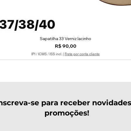
Sapatilha 33 Verniz lacinho
Visualização rápida
Preço
R$ 90,00
IPI / ICMS / ISS incl.
|
Frete por conta cliente
nscreva-se para receber novidades
promoções!