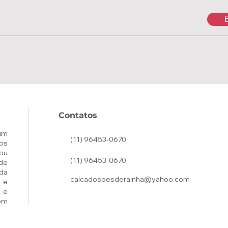
E
Contatos
um
(11) 96453-0670
os
ou
(11) 96453-0670
de
ada
calcadospesderainha@yahoo.com
 e
 e
om