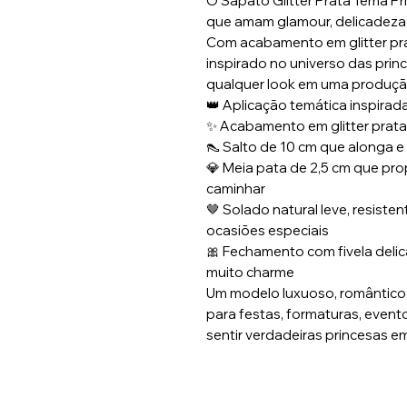
O Sapato Glitter Prata Tema Pr
que amam glamour, delicadeza
Com acabamento em glitter pra
inspirado no universo das prin
qualquer look em uma produçã
👑 Aplicação temática inspirad
✨ Acabamento em glitter prata 
👠 Salto de 10 cm que alonga e 
💎 Meia pata de 2,5 cm que pro
caminhar
🤎 Solado natural leve, resisten
ocasiões especiais
🎀 Fechamento com fivela delic
muito charme
Um modelo luxuoso, romântico 
para festas, formaturas, event
sentir verdadeiras princesas e