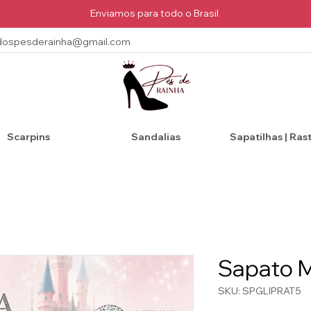
Enviamos para todo o Brasil
dospesderainha@gmail.com
Scarpins
Sandalias
Sapatilhas | Ras
Sapato M
SKU: SPGLIPRAT5