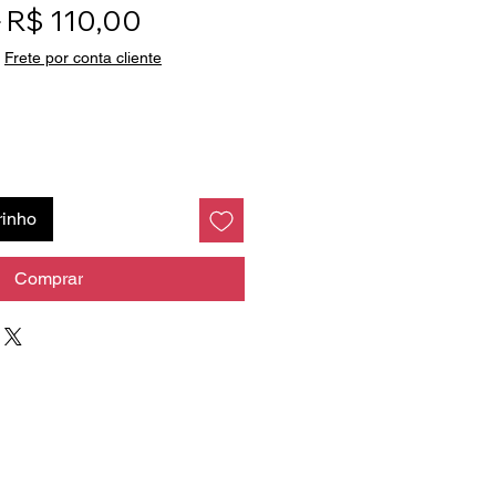
Preço normal
Preço promocional
 
R$ 110,00
|
Frete por conta cliente
rinho
Comprar