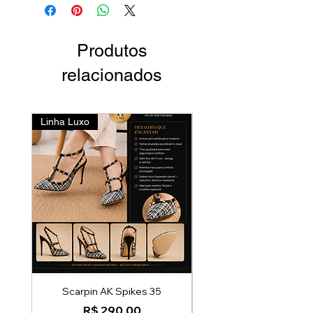
Produtos
relacionados
Linha Luxo
Lançamento
Scarpin AK Spikes 35
cópia de Scarpin Bico 
Preço
R$ 290,00