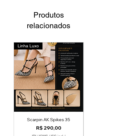
Produtos
relacionados
Linha Luxo
Lançamento
Scarpin AK Spikes 35
cópia de Scarpin Bico 
Preço
R$ 290,00