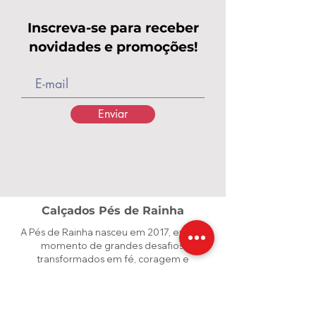
Inscreva-se para receber
novidades e promoções!
Enviar
Calçados Pés de Rainha
A Pés de Rainha nasceu em 2017, em um
momento de grandes desafios,
transformados em fé, coragem e
propósito. O que começou com poucos
pares de calçados e o apoio de amigas
cresceu e se tornou uma marca dedicada a
valorizar cada mulher. Criamos calçados e