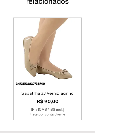
relacionados
Par Único
Sapatilha 33 Verniz lacinho
Preço
R$ 90,00
IPI / ICMS / ISS incl.
|
Frete por conta cliente