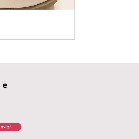
 e
nviar