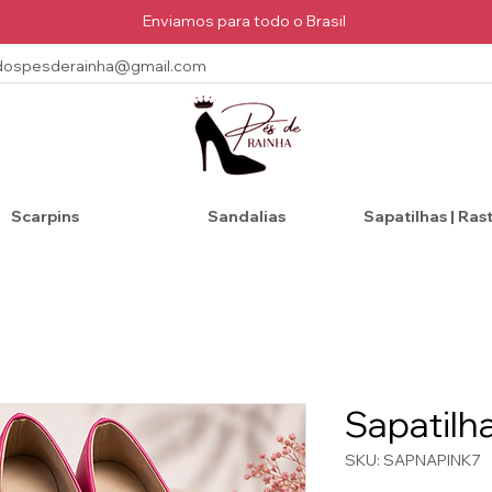
Enviamos para todo o Brasil
dospesderainha@gmail.com
Scarpins
Sandalias
Sapatilhas | Ras
Sapatilh
SKU: SAPNAPINK7