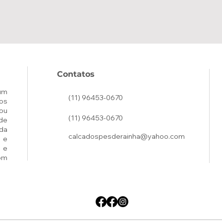
Contatos
um
(11) 96453-0670
os
ou
(11) 96453-0670
de
ada
calcadospesderainha@yahoo.com
 e
 e
om