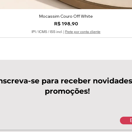
Mocassim Couro Off White
Visualização rápida
Preço
R$ 198,90
IPI / ICMS / ISS incl.
|
Frete por conta cliente
nscreva-se para receber novidades
promoções!
E