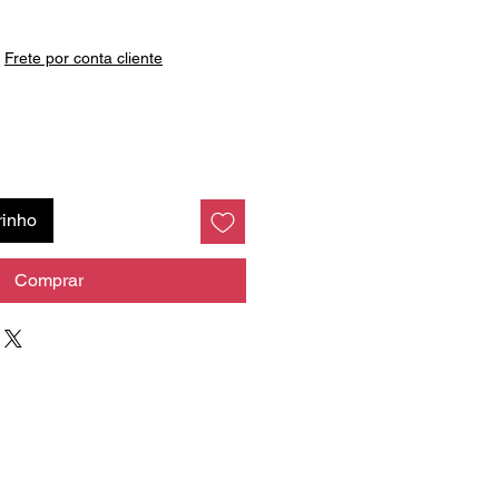
reço
|
Frete por conta cliente
rinho
Comprar