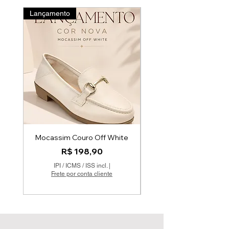
Lançamento
Novidades
Mocassim Couro Off White
Mocatenis em Couro
Preço
R$ 198,90
IPI / ICMS / ISS incl.
|
Frete por conta cliente