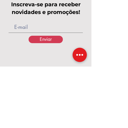
Inscreva-se para receber
novidades e promoções!
Enviar
Calçados Pés de Rainha
A Pés de Rainha nasceu em 2017, em um
momento de grandes desafios,
transformados em fé, coragem e
propósito. O que começou com poucos
pares de calçados e o apoio de amigas
cresceu e se tornou uma marca dedicada a
valorizar cada mulher. Criamos calçados e
acessórios que unem conforto, qualidade