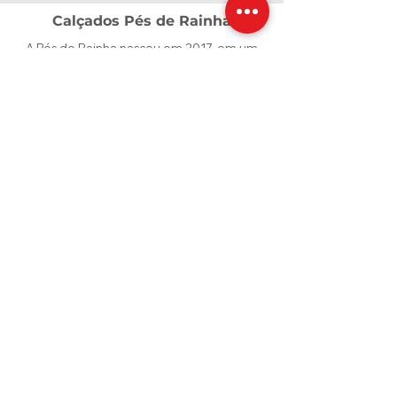
Calçados Pés de Rainha
A Pés de Rainha nasceu em 2017, em um
momento de grandes desafios,
transformados em fé, coragem e
propósito. O que começou com poucos
pares de calçados e o apoio de amigas
cresceu e se tornou uma marca dedicada a
valorizar cada mulher. Criamos calçados e
acessórios que unem conforto, qualidade
e beleza, para que cada passo seja vivido
com confiança — como uma verdadeira
rainha.
Contatos
calcadospesderainha@yahoo.com
Customers
Minha Conta