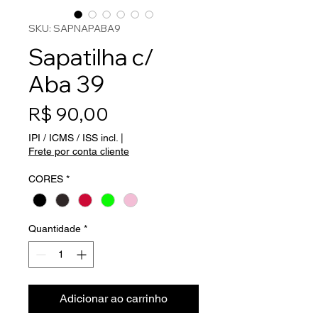
SKU: SAPNAPABA9
Sapatilha c/
Aba 39
Preço
R$ 90,00
IPI / ICMS / ISS incl.
|
Frete por conta cliente
CORES
*
Quantidade
*
Adicionar ao carrinho