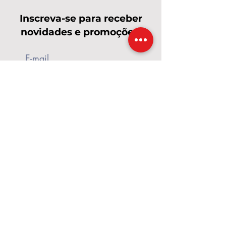
Inscreva-se para receber
novidades e promoções!
Enviar
Calçados Pés de Rainha
A Pés de Rainha nasceu em 2017, em um
momento de grandes desafios,
transformados em fé, coragem e
propósito. O que começou com poucos
pares de calçados e o apoio de amigas
cresceu e se tornou uma marca dedicada a
valorizar cada mulher. Criamos calçados e