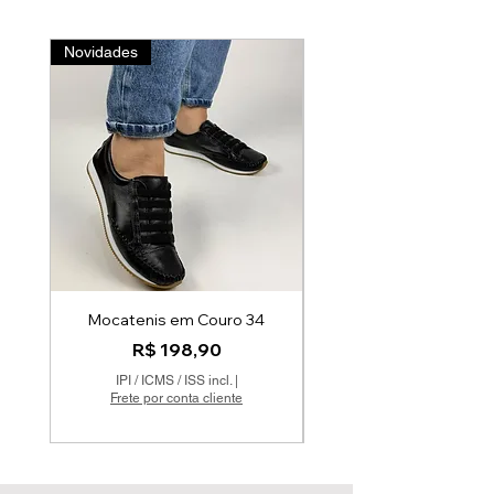
Novidades
Linha Luxo
Mocatenis em Couro 34
Scarpin AK Spikes 
Preço
R$ 198,90
IPI / ICMS / ISS incl.
|
Frete por conta cliente