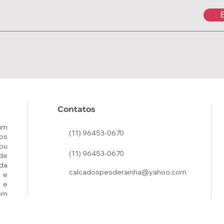
E
Contatos
um
(11) 96453-0670
os
ou
(11) 96453-0670
de
ada
calcadospesderainha@yahoo.com
 e
 e
om