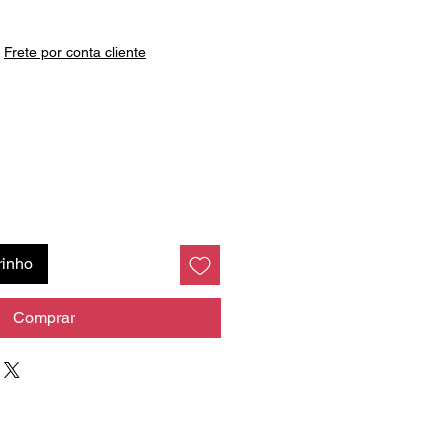
reço
|
Frete por conta cliente
rinho
Comprar