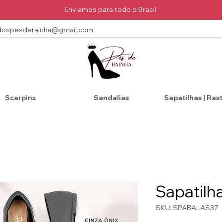
Enviamos para todo o Brasil
dospesderainha@gmail.com
Scarpins
Sandalias
Sapatilhas | Ras
Sapatilh
SKU: SPABALAS37