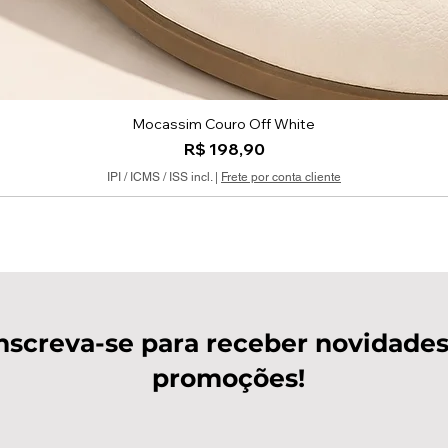
Mocassim Couro Off White
Visualização rápida
Preço
R$ 198,90
IPI / ICMS / ISS incl.
|
Frete por conta cliente
nscreva-se para receber novidades
promoções!