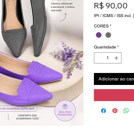
P
R$ 90,00
IPI / ICMS / ISS incl.
CORES
*
Quantidade
*
Adicionar ao car