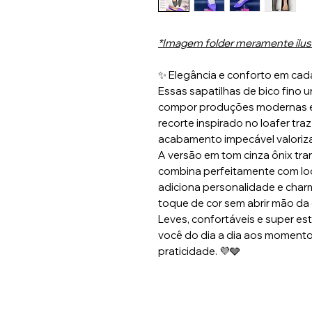
*Imagem folder meramente ilustr
✨ Elegância e conforto em cad
Essas sapatilhas de bico fino u
compor produções modernas e 
recorte inspirado no loafer tr
acabamento impecável valoriza 
A versão em tom cinza ônix tr
combina perfeitamente com look
adiciona personalidade e char
toque de cor sem abrir mão da 
Leves, confortáveis e super es
você do dia a dia aos momento
praticidade. 💜🩶