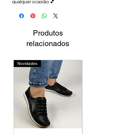
qualquer ocasião 💕
Produtos
relacionados
Novidades
Linha Luxo