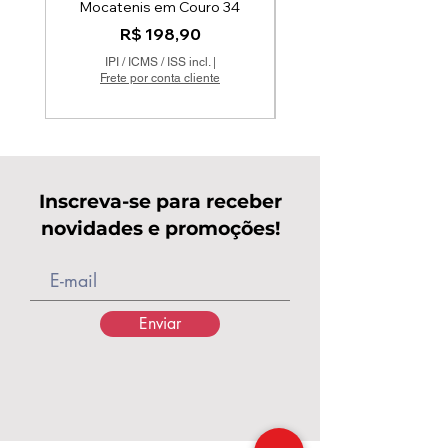
Mocatenis em Couro 34
Scarpin AK Spikes 
Preço
R$ 198,90
IPI / ICMS / ISS incl.
|
Frete por conta cliente
Inscreva-se para receber
novidades e promoções!
Enviar