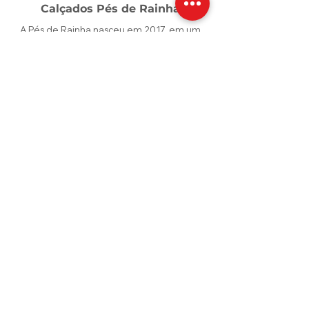
Calçados Pés de Rainha
A Pés de Rainha nasceu em 2017, em um
momento de grandes desafios,
transformados em fé, coragem e
propósito. O que começou com poucos
pares de calçados e o apoio de amigas
cresceu e se tornou uma marca dedicada a
valorizar cada mulher. Criamos calçados e
acessórios que unem conforto, qualidade
e beleza, para que cada passo seja vivido
com confiança — como uma verdadeira
rainha.
Contatos
calcadospesderainha@yahoo.com
Customers
Minha Conta