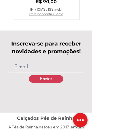
Preço
R$ 90,00
IPI / ICMS / ISS incl.
|
Frete por conta cliente
Inscreva-se para receber
novidades e promoções!
Enviar
Calçados Pés de Rainha
A Pés de Rainha nasceu em 2017, em um