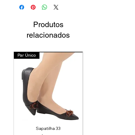
Produtos
relacionados
Par Único
Lançamento
Sapatilha 33
Mocassim Couro Off 