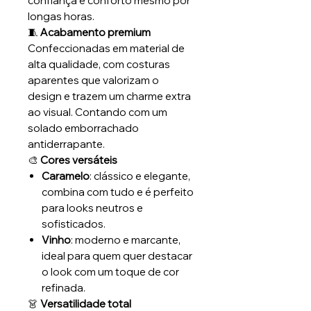
confiança e conforto mesmo por
longas horas.
🧵
Acabamento premium
Confeccionadas em material de
alta qualidade, com costuras
aparentes que valorizam o
design e trazem um charme extra
ao visual. Contando com um
solado emborrachado
antiderrapante.
🎨
Cores versáteis
Caramelo
: clássico e elegante,
combina com tudo e é perfeito
para looks neutros e
sofisticados.
Vinho
: moderno e marcante,
ideal para quem quer destacar
o look com um toque de cor
refinada.
👗
Versatilidade total