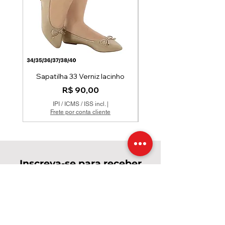
Sapatilha 33 Verniz lacinho
Preço
R$ 90,00
IPI / ICMS / ISS incl.
|
Frete por conta cliente
Inscreva-se para receber
novidades e promoções!
Enviar