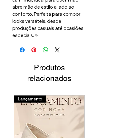
abre mão de estilo aliado ao
conforto. Perfeita para compor
looks versáteis, desde
produções casuais até ocasiões
especiais. ✨
Produtos
relacionados
Lançamento
Novidades