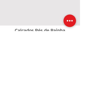
Calçados Pés de Rainha
A Pés de Rainha nasceu em 2017, em um
momento de grandes desafios,
transformados em fé, coragem e
propósito. O que começou com poucos
pares de calçados e o apoio de amigas
cresceu e se tornou uma marca dedicada a
valorizar cada mulher. Criamos calçados e
acessórios que unem conforto, qualidade
e beleza, para que cada passo seja vivido
com confiança — como uma verdadeira
rainha.
Contatos
calcadospesderainha@yahoo.com