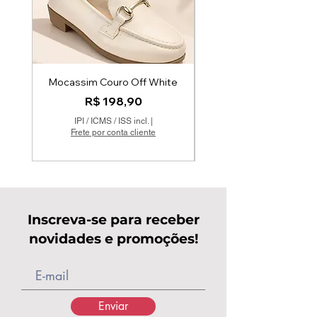
Mocassim Couro Off White
Mocatenis em Couro
Preço
R$ 198,90
IPI / ICMS / ISS incl.
|
Frete por conta cliente
Inscreva-se para receber
novidades e promoções!
Enviar