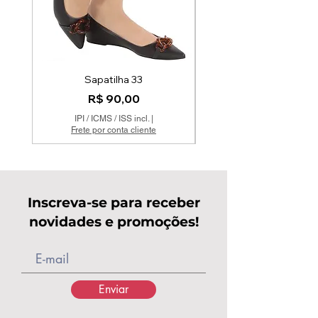
Sapatilha 33
Mocassim Couro Off 
Preço
R$ 90,00
IPI / ICMS / ISS incl.
|
Frete por conta cliente
Inscreva-se para receber
novidades e promoções!
Enviar