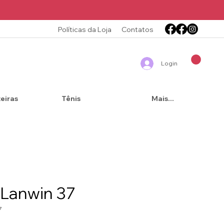
Políticas da Loja
Contatos
Login
teiras
Tênis
Mais...
 Lanwin 37
7