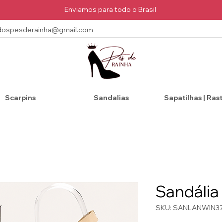
Enviamos para todo o Brasil
dospesderainha@gmail.com
Scarpins
Sandalias
Sapatilhas | Ras
Sandália
SKU: SANLANWIN3