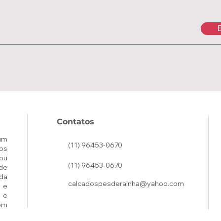
E
Contatos
um
(11) 96453-0670
os
ou
(11) 96453-0670
de
ada
calcadospesderainha@yahoo.com
 e
 e
om