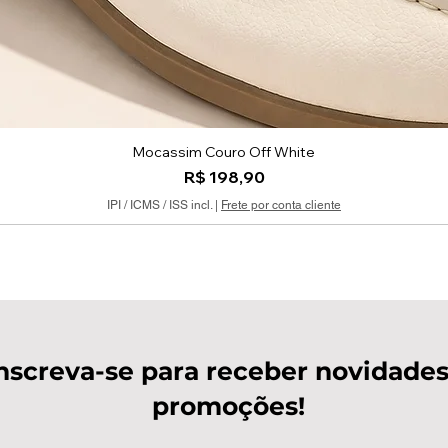
Mocassim Couro Off White
Visualização rápida
Preço
R$ 198,90
IPI / ICMS / ISS incl.
|
Frete por conta cliente
nscreva-se para receber novidades
promoções!