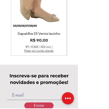
Sapatilha 33 Verniz lacinho
Preço
R$ 90,00
IPI / ICMS / ISS incl.
|
Frete por conta cliente
Inscreva-se para receber
novidades e promoções!
Enviar