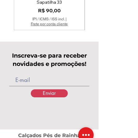
Sapatilha 33
Mocassim Couro Off 
Preço
R$ 90,00
IPI / ICMS / ISS incl.
|
Frete por conta cliente
Inscreva-se para receber
novidades e promoções!
Enviar
Calçados Pés de Rainha