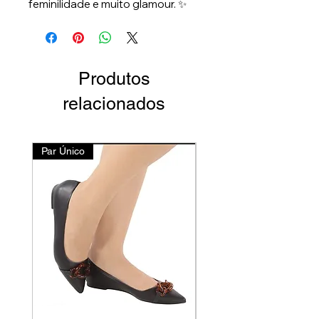
feminilidade e muito glamour. ✨
Produtos
relacionados
Par Único
Lançamento