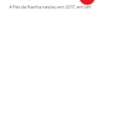
A Pés de Rainha nasceu em 2017, em um
momento de grandes desafios,
transformados em fé, coragem e
propósito. O que começou com poucos
pares de calçados e o apoio de amigas
cresceu e se tornou uma marca dedicada a
valorizar cada mulher. Criamos calçados e
acessórios que unem conforto, qualidade
e beleza, para que cada passo seja vivido
com confiança — como uma verdadeira
rainha.
Contatos
calcadospesderainha@yahoo.com
Customers
Minha Conta
Meus Pedidos