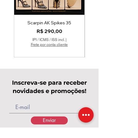
Scarpin AK Spikes 35
cópia de Scarpin Bico 
Preço
R$ 290,00
IPI / ICMS / ISS incl.
|
Frete por conta cliente
Inscreva-se para receber
novidades e promoções!
Enviar