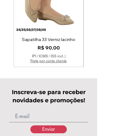
Sapatilha 33 Verniz lacinho
Preço
R$ 90,00
IPI / ICMS / ISS incl.
|
Frete por conta cliente
Inscreva-se para receber
novidades e promoções!
Enviar