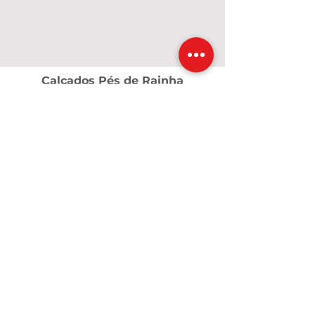
Calçados Pés de Rainha
A Pés de Rainha nasceu em 2017, em um
momento de grandes desafios,
transformados em fé, coragem e
propósito. O que começou com poucos
pares de calçados e o apoio de amigas
cresceu e se tornou uma marca dedicada a
valorizar cada mulher. Criamos calçados e
acessórios que unem conforto, qualidade
e beleza, para que cada passo seja vivido
com confiança — como uma verdadeira
rainha.
Contatos
calcadospesderainha@yahoo.com