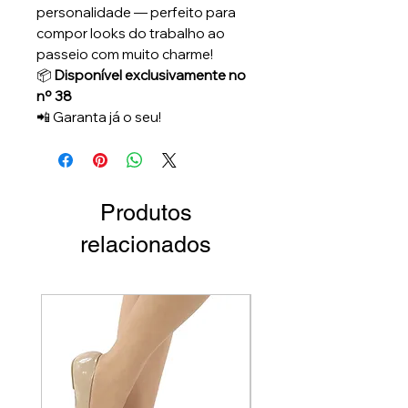
personalidade — perfeito para
compor looks do trabalho ao
passeio com muito charme!
📦
Disponível exclusivamente no
nº 38
📲 Garanta já o seu!
Produtos
relacionados
Par Único