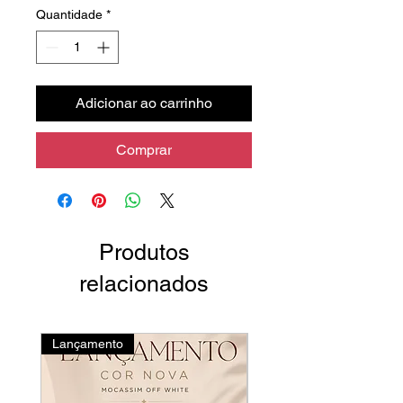
Quantidade
*
Adicionar ao carrinho
Comprar
Produtos
relacionados
Lançamento
Novidades