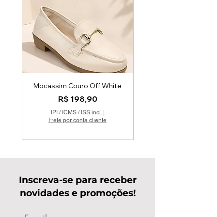
Mocassim Couro Off White
Mocatenis em Couro
Preço
R$ 198,90
IPI / ICMS / ISS incl.
|
Frete por conta cliente
Inscreva-se para receber
novidades e promoções!