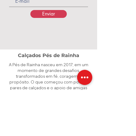
Enviar
Calçados Pés de Rainha
A Pés de Rainha nasceu em 2017, em um
momento de grandes desafios,
transformados em fé, coragem e
propósito. O que começou com poucos
pares de calçados e o apoio de amigas
cresceu e se tornou uma marca dedicada a
valorizar cada mulher. Criamos calçados e
acessórios que unem conforto, qualidade
e beleza, para que cada passo seja vivido
com confiança — como uma verdadeira
rainha.
Contatos