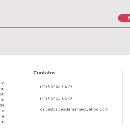
E
Contatos
um
(11) 96453-0670
os
ou
(11) 96453-0670
de
ada
calcadospesderainha@yahoo.com
 e
 e
om