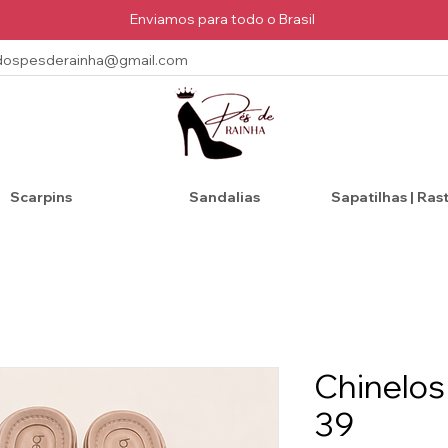
Enviamos para todo o Brasil
dospesderainha@gmail.com
Scarpins
Sandalias
Sapatilhas | Ras
Chinelos
39