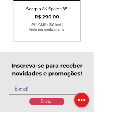
Scarpin AK Spikes 35
cópia de Scarpin Bico 
Preço
R$ 290,00
IPI / ICMS / ISS incl.
|
Frete por conta cliente
Inscreva-se para receber
novidades e promoções!
Enviar